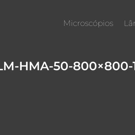
Microscópios
Lâ
-LM-HMA-50-800×800-