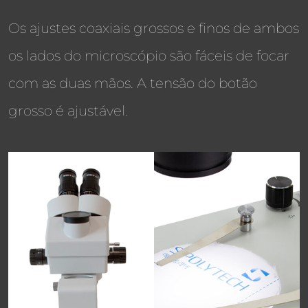
Os ajustes coaxiais grossos e finos de ambos
os lados do microscópio são fáceis de focar
com as duas mãos. A tensão do botão
grosso é ajustável.