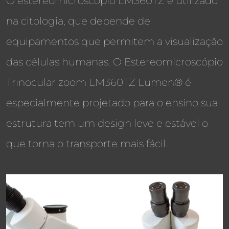
O estereomicroscópio LM360TZ é utilizado
na citologia, que depende de
equipamentos que permitem a visualização
das células humanas. O Estereomicroscópio
Trinocular zoom LM360TZ Lumen® é
especialmente projetado para o ensino sua
estrutura tem um design leve e estável o
que torna o transporte mais fácil.