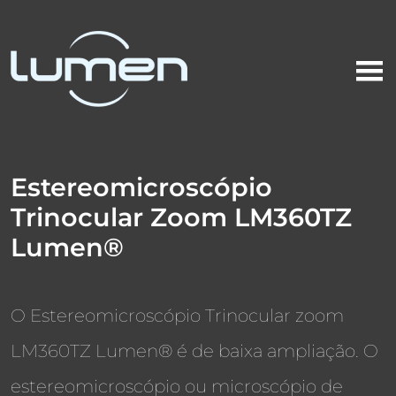
Estereomicroscópio
Trinocular Zoom LM360TZ
Lumen®
O Estereomicroscópio Trinocular zoom
LM360TZ Lumen® é de baixa ampliação. O
estereomicroscópio ou microscópio de