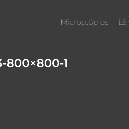
Microscópios
Lâ
-800×800-1