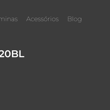
minas
Acessórios
Blog
120BL