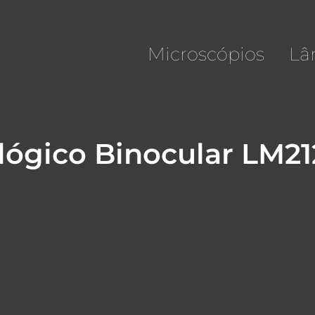
Microscópios
Lâ
lógico Binocular LM2