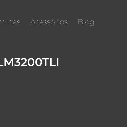
minas
Acessórios
Blog
 LM3200TLI