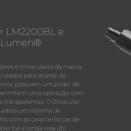
ar LM2200BL e
L Lumen®
lares e trinoculares da marca
usados para analise do
smos, possuem um poder de
 e permitem uma operação com
os transparentes. O Binocular
 adota um sistema de
o com as características de
iental e longa vida útil.