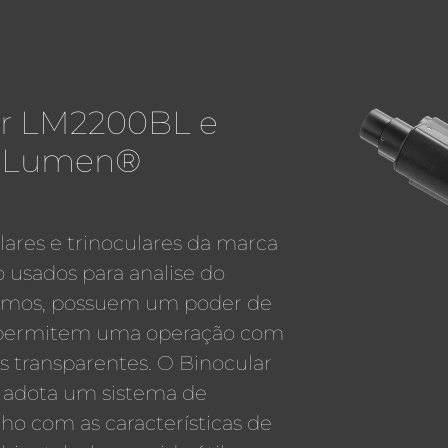
ar LM2200BL e
L Lumen®
lares e trinoculares da marca
usados para analise do
smos, possuem um poder de
 e permitem uma operação com
os transparentes. O Binocular
 adota um sistema de
o com as características de