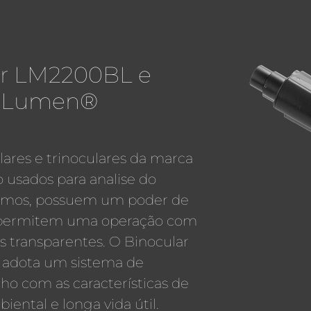
ar LM2200BL e
L Lumen®
lares e trinoculares da marca
usados para analise do
smos, possuem um poder de
 e permitem uma operação com
os transparentes. O Binocular
 adota um sistema de
o com as características de
iental e longa vida útil.